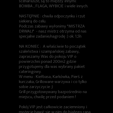
scenariusze, są to między innymi:
BOMBA , FLAGA, WYBICIE i wiele innych.
NASTĘPNIE : chwila odpoczynku i rzut
siekierą do celu.
Podczas zabawy wyłonimy "MISTRZA
DRWALI" - nasz mistrz otrzyma od nas
specjalne zadanie/nagrodę :) ok. 1,5h
NA KONIEC : A właściwie to początek
szaleństwa i szampańskiej zabawy,
zapraszamy Was do pokoju VIP o
powierzchni ponad 200m2 gdzie
przygotujemy dla was wybrany pakiet
cateringowy.
W menu : Kiełbasa, Karkówka, Pierś z
kurczaka, Grillowane warzywa i co tylko
sobie zarzyczycie ;)
Grill przygotowywany bazpośrednio na
miejscu, chwilę przed podaniem !
Pokój VIP jest całkowicie zaciemniony i
możecie bawić się w nim do białego rana.