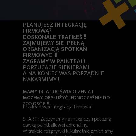
PLANUJESZ INTEGRACJĘ
FIRMOWĄ?
DOSKONALE TRAFIŁEŚ !!
ZAJMUJEMY SIĘ PEŁNĄ
ORGANIZACJĄ SPOTKAŃ
FIRMOWYCH!
ZAGRAMY W PAINTBALL
PORZUCACIE SIEKIERAMI
A NA KONIEC WAS PORZĄDNIE
NAKARMIMY !
MAMY 14LAT DOŚWIADCZENIA I
MOŻEMY OBSŁUŻYĆ JEDNOCZEŚNIE DO
200 OSÓB !!
Przykładowa integracja firmowa :
START : Zaczynamy na maxa czyli potężną
dawką paintballowej adrenaliny.
W trakcie rozgrywki kilkukrotnie zmieniamy