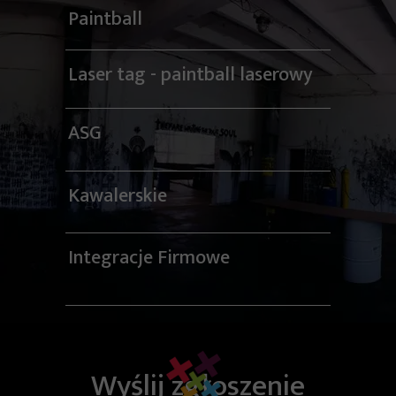
Paintball
Laser tag - paintball laserowy
ASG
Kawalerskie
Integracje Firmowe
Wyślij zgłoszenie