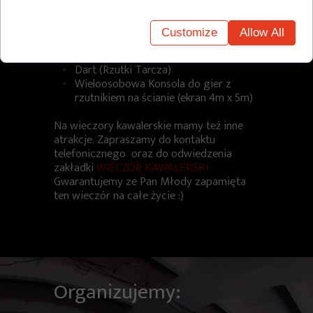
NOWOŚĆ !! Tory do Rzucania
siekierami !!
Strzelnica Paintballowa
Customize
Allow All
Profesjonalny Grill węglowy
Piłkarzyki
Dart (Rzutki Tarcza)
Wieloosobowa Konsola do gier z
rzutnikiem na ścianie (ekran 4m x 5m)
Na wieczory kawalerskie mamy też inne
atrakcje. Zapraszamy do kontaktu
telefonicznego oraz do odwiedzenia
zakładki
WIECZÓR KAWALERSKI
Gwarantujemy ze Pan Młody zapamięta
ten wieczór na całe życie :)
Organizujemy: